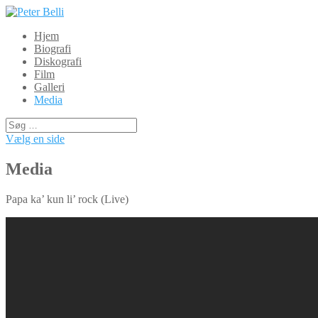
Hjem
Biografi
Diskografi
Film
Galleri
Media
Vælg en side
Media
Papa ka’ kun li’ rock (Live)