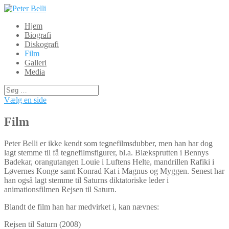
Hjem
Biografi
Diskografi
Film
Galleri
Media
Vælg en side
Film
Peter Belli er ikke kendt som tegnefilmsdubber, men han har dog
lagt stemme til få tegnefilmsfigurer, bl.a. Blæksprutten i Bennys
Badekar, orangutangen Louie i Luftens Helte, mandrillen Rafiki i
Løvernes Konge samt Konrad Kat i Magnus og Myggen. Senest har
han også lagt stemme til Saturns diktatoriske leder i
animationsfilmen Rejsen til Saturn.
Blandt de film han har medvirket i, kan nævnes:
Rejsen til Saturn (2008)