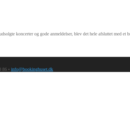
udsolgte koncerter og gode anmeldelser, blev det hele afsluttet med et
0 86 •
info@bookinghuset.dk