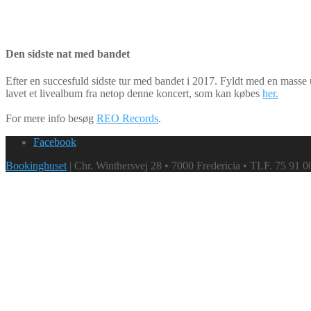
Den sidste nat med bandet
Efter en succesfuld sidste tur med bandet i 2017. Fyldt med en masse 
lavet et livealbum fra netop denne koncert, som kan købes
her.
For mere info besøg
REO Records
.
Facebook
Bookinghuset
| Chr. Winthersvej 28 • 7000 Fredericia • TLF. 75 91 0