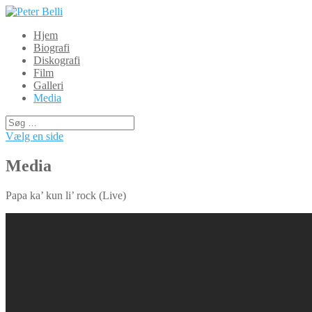
Hjem
Biografi
Diskografi
Film
Galleri
Media
Vælg en side
Media
Papa ka’ kun li’ rock (Live)